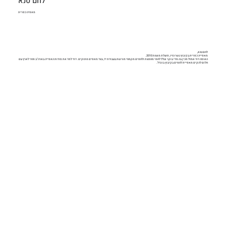
לחם טנא
מאפיה כפרית
לחם טנא,
מאפייה כפרית בקיבוץ גשר הזיו, פועלת משנת 2010.
האופה דוד אמזל מכין בה מדי בוקר שלל לחמי מחמצת ולחמים מקמחי מורשת בעבודת יד, בצד מאפים מתוקים. דוד למד את סודות האפייה בארה"ב וחזר לארץ עם
חלום להקים מאפיית לחמים בקיבוץ בו גדל.